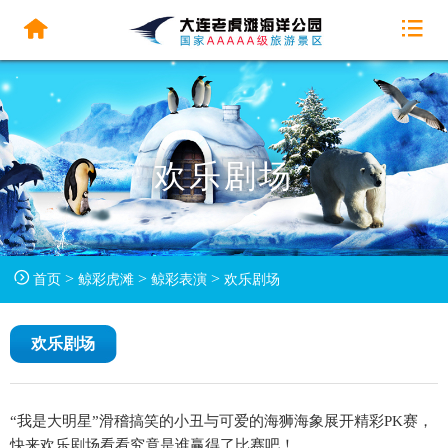
欢乐剧场
>
>
>
首页
鲸彩虎滩
鲸彩表演
欢乐剧场
欢乐剧场
“我是大明星”滑稽搞笑的小丑与可爱的海狮海象展开精彩PK赛，
快来欢乐剧场看看究竟是谁赢得了比赛吧！