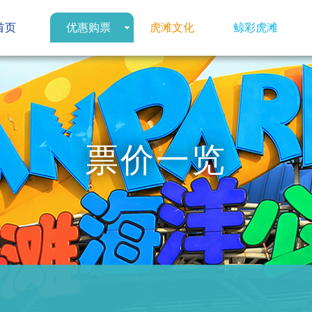
首页
优惠购票
虎滩文化
鲸彩虎滩
票价一览