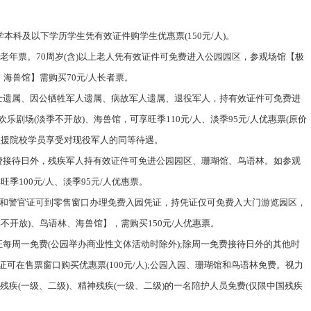
。
大学本科及以下学历学生凭有效证件购学生优惠票(150元/人)。
买半价老年票。70周岁(含)以上老人凭有效证件可免费进入公园园区，参观场馆【极
海兽馆】需购买70元/人长者票。
士遗属、因公牺牲军人遗属、病故军人遗属、退役军人，持有效证件可免费进
剧场(淡季不开放)、海兽馆，可享旺季110元/人、淡季95元/人优惠票(原价
救援院校学员享受对现役军人的同等待遇。
费接待日外，残疾军人持有效证件可免进公园园区、珊瑚馆、鸟语林。如参观
季100元/人、淡季95元/人优惠票。
份证和警官证可到零售窗口办理免费入园凭证，持凭证仅可免费入大门游览园区，
不开放)、鸟语林、海兽馆】，需购买150元/人优惠票。
每周一免费(公园举办商业性文体活动时除外);除周一免费接待日外的其他时
可在售票窗口购买优惠票(100元/人);公园入园、珊瑚馆和鸟语林免费。视力
力残疾(一级、二级)、精神残疾(一级、二级)的一名陪护人员免费(仅限中国残疾