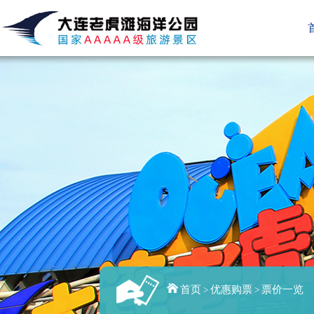
首页
优惠购票
票价一览
>
>