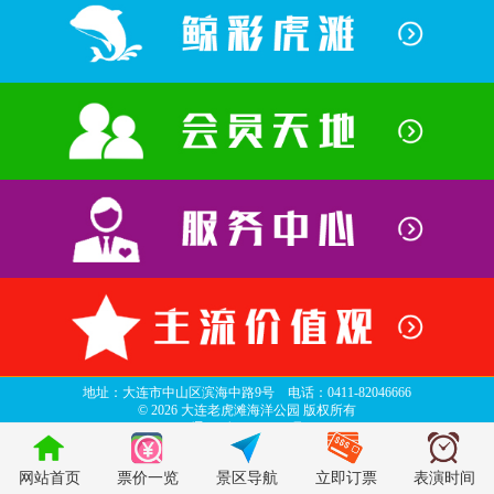
地址：大连市中山区滨海中路9号 电话：0411-82046666
©
2026 大连老虎滩海洋公园 版权所有
辽ICP备06013635号
top
网站首页
票价一览
景区导航
立即订票
表演时间