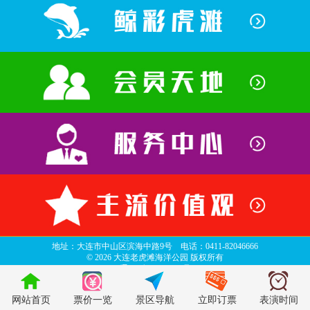
地址：大连市中山区滨海中路9号 电话：0411-82046666
©
2026 大连老虎滩海洋公园 版权所有
辽ICP备06013635号
top
网站首页
票价一览
景区导航
立即订票
表演时间