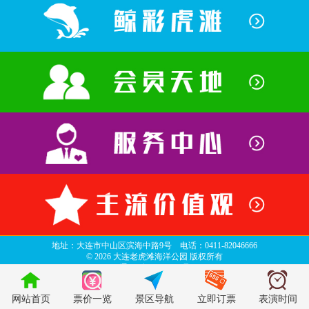
地址：大连市中山区滨海中路9号 电话：0411-82046666
©
2026 大连老虎滩海洋公园 版权所有
辽ICP备06013635号
top
网站首页
票价一览
景区导航
立即订票
表演时间